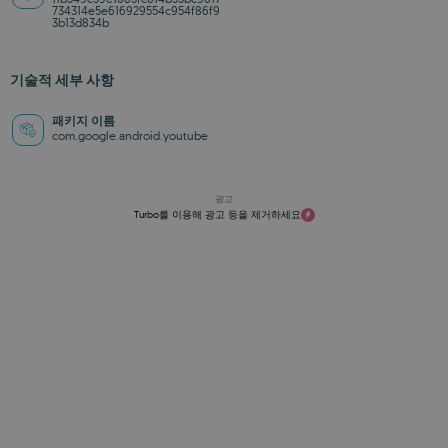
734314e5e616929554c954f86f9
3b13d834b
기술적 세부 사항
패키지 이름
com.google.android.youtube
광고
Turbo를 이용해 광고 등을 제거하세요