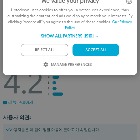
We value your privacy
Uptodown uses cookies to offer you a better user experience, thus
customizing the content and ads we display to match your interests. By
ENGLISH
clicking “Accept all” you agree to the use of these cookies.
Our Privacy
이용 후기
Policy
FRENCH
SHOW ALL PARTNERS
(1910) →
GERMAN
위시리스트에 추가하기
추천 항목에 추가하기
PORTUGUESE
REJECT ALL
ACCEPT ALL
ITALIAN
평점
4.2
MANAGE PREFERENCES
SPANISH
5
4
ROMANIAN
3
2
1
리뷰 14,801개
사용자 의견:
사용자들은 이 앱이 정말 마음에 든다고 계속 말합니다