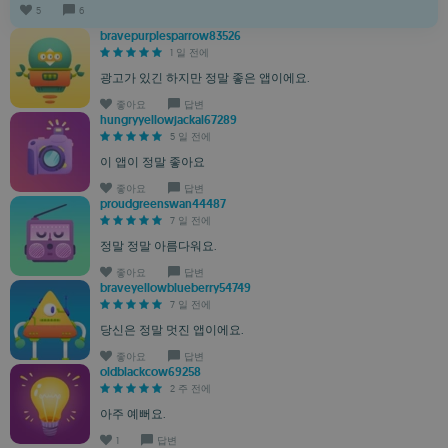
5
6
bravepurplesparrow83526
1 일 전에
광고가 있긴 하지만 정말 좋은 앱이에요.
좋아요
답변
hungryyellowjackal67289
5 일 전에
이 앱이 정말 좋아요
좋아요
답변
proudgreenswan44487
7 일 전에
정말 정말 아름다워요.
좋아요
답변
braveyellowblueberry54749
7 일 전에
당신은 정말 멋진 앱이에요.
좋아요
답변
oldblackcow69258
2 주 전에
아주 예뻐요.
1
답변