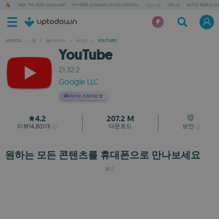
ARES: THE IRON VANGUARD
MY HERO ACADEMIA UNITED SURVIVAL
사신소년
VPN 앱
BATTLE ROYALE GD
ANDROID
/
앱
/
멀티미디어
/
비디오
/
YOUTUBE
YouTube
21.32.2
Google LLC
#2
라이브 스트리밍 앱
4.2
207.2 M
리뷰
개
다운로드
보안
14,801
원하는 모든 콘텐츠를 휴대폰으로 만나보세요
광고