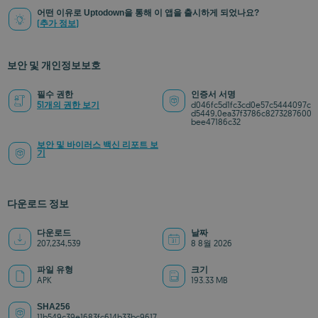
어떤 이유로 Uptodown을 통해 이 앱을 출시하게 되었나요?
(추가 정보)
보안 및 개인정보보호
필수 권한
인증서 서명
51개의 권한 보기
d046fc5d1fc3cd0e57c5444097c
d5449,0ea37f3786c8273287600
bee47186c32
보안 및 바이러스 백신 리포트 보
기
다운로드 정보
다운로드
날짜
207,234,539
8 8월 2026
파일 유형
크기
APK
193.33 MB
SHA256
11b549c39e1683fc614b33bc9617